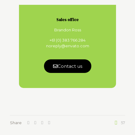
Sales office
Brandon Ross
+61 (0) 383 766 284
noreply@envato.com
Contact us
Share
57