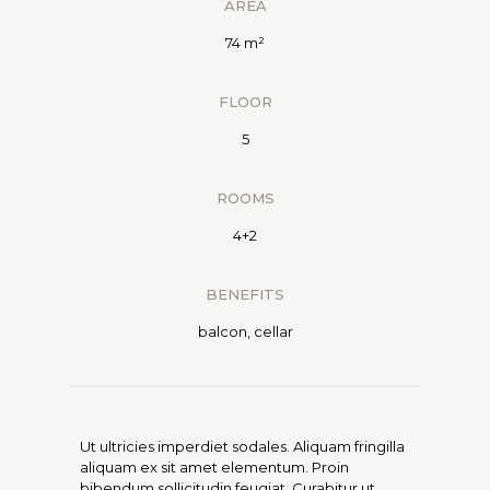
AREA
74 m²
FLOOR
5
ROOMS
4+2
BENEFITS
balcon, cellar
Ut ultricies imperdiet sodales. Aliquam fringilla
aliquam ex sit amet elementum. Proin
bibendum sollicitudin feugiat. Curabitur ut