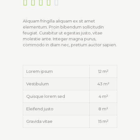





Aliquam fringilla aliquam ex sit amet
elementum. Proin bibendum sollicitudin
feugiat. Curabitur ut egestas justo, vitae
molestie ante. Integer magna purus,
commodo in diam nec, pretium auctor sapien.
Lorem ipsum
12 m²
Vestibulum
43 m²
Quisque lorem sed
4 m²
Eleifend justo
8 m²
Gravida vitae
15 m²