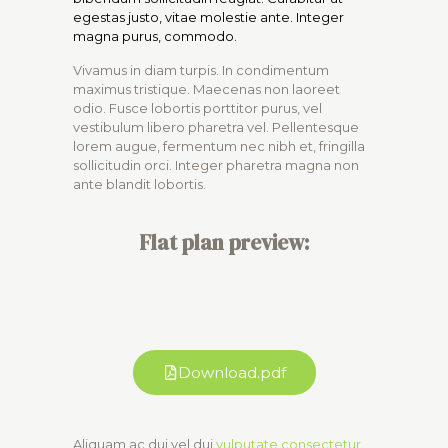
egestas justo, vitae molestie ante. Integer
magna purus, commodo.
Vivamus in diam turpis. In condimentum
maximus tristique. Maecenas non laoreet
odio. Fusce lobortis porttitor purus, vel
vestibulum libero pharetra vel. Pellentesque
lorem augue, fermentum nec nibh et, fringilla
sollicitudin orci. Integer pharetra magna non
ante blandit lobortis.
Flat plan preview:
Download.pdf
Aliquam ac dui vel dui
vulputate consectetur
.